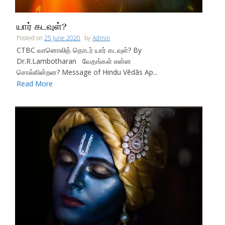
யார் கடவுள்?
Posted on
25 June 2020
by
Admin
CTBC வானொலித் தொடர் யார் கடவுள்? By
Dr.R.Lambotharan வேதங்கள் என்ன
சொல்கின்றன? Message of Hindu Vēdās Ap...
Read More