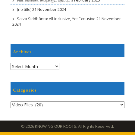
(no title)
21 November 2024
Saiva Siddhānta: All-Inclusive, Yet Exclusive
21 November
2024
Archives
A
r
c
h
Categories
i
v
e
C
s
a
t
e
© 2026 KNOWING OUR ROOTS. All Rights Reserved.
g
o