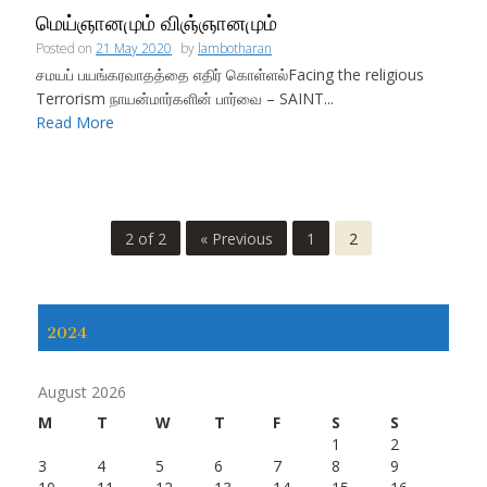
மெய்ஞானமும் விஞ்ஞானமும்
Posted on
21 May 2020
by
lambotharan
சமயப் பயங்கரவாதத்தை எதிர் கொள்ளல்Facing the religious
Terrorism நாயன்மார்களின் பார்வை – SAINT...
Read More
2 of 2
« Previous
1
2
2024
August 2026
M
T
W
T
F
S
S
1
2
3
4
5
6
7
8
9